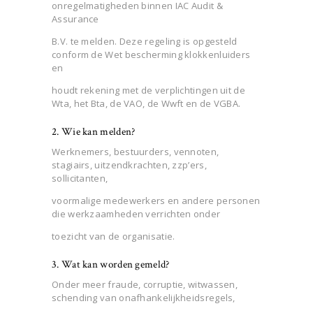
onregelmatigheden binnen IAC Audit &
Assurance
B.V. te melden. Deze regeling is opgesteld
conform de Wet bescherming klokkenluiders
en
houdt rekening met de verplichtingen uit de
Wta, het Bta, de VAO, de Wwft en de VGBA.
2. Wie kan melden?
Werknemers, bestuurders, vennoten,
stagiairs, uitzendkrachten, zzp’ers,
sollicitanten,
voormalige medewerkers en andere personen
die werkzaamheden verrichten onder
toezicht van de organisatie.
3. Wat kan worden gemeld?
Onder meer fraude, corruptie, witwassen,
schending van onafhankelijkheidsregels,