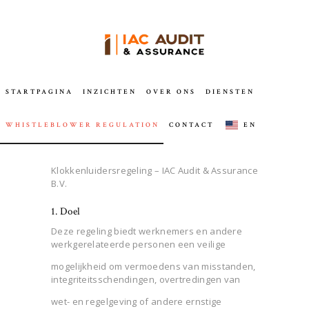
AUDIT & ASSURANCE DIENSTEN
Wij zijn gespecialiseerd in het begeleiden van internationale bedrijven bij het navigeren door
het steeds evoluerende landschap van financiële audits, waardoor wij de eerste keuze zijn voor
bedrijven die wereldwijd actief zijn.
STARTPAGINA
INZICHTEN
OVER ONS
DIENSTEN
STARTPAGINA
WHISTLEBLOWER REGULATION
CONTACT
EN
INZICHTEN
OVER ONS
Klokkenluidersregeling – IAC Audit & Assurance
DIENSTEN
B.V.
WHISTLEBLOWER
1. Doel
REGULATION
Deze regeling biedt werknemers en andere
CONTACT
werkgerelateerde personen een veilige
mogelijkheid om vermoedens van misstanden,
EN
integriteitsschendingen, overtredingen van
wet- en regelgeving of andere ernstige