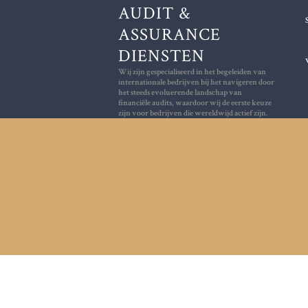
AUDIT &
ASSURANCE
DIENSTEN
Wij zijn gespecialiseerd in het begeleiden van internationale bed
Wij zijn gespecialiseerd in het begeleiden van
internationale bedrijven bij het navigeren door
het steeds evoluerende landschap van
financiële audits, waardoor wij de eerste keuze
zijn voor bedrijven die wereldwijd actief zijn.