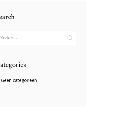
earch
oeken
ar:
ategories
Geen categorieën