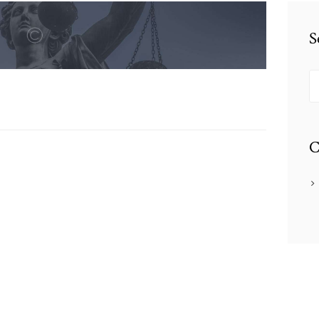
S
Z
na
C